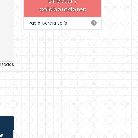
Director /
colaboradores
Pablo García Solís
1
anzados
DE