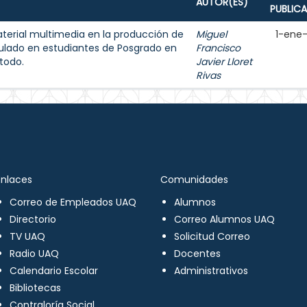
AUTOR(ES)
PUBLIC
aterial multimedia en la producción de
Miguel
1-ene
ulado en estudiantes de Posgrado en
Francisco
todo.
Javier Lloret
Rivas
Enlaces
Comunidades
Correo de Empleados UAQ
Alumnos
Directorio
Correo Alumnos UAQ
TV UAQ
Solicitud Correo
Radio UAQ
Docentes
Calendario Escolar
Administrativos
Bibliotecas
Contraloría Social