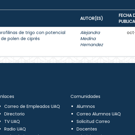
FECHA 
AUTOR(ES)
PUBLIC
rofilinas de trigo con potencial
Alejandra
oct
 de polen de ciprés
Medina
Hernandez
Enlaces
Comunidades
Correo de Empleados UAQ
Alumnos
Directorio
Correo Alumnos UAQ
TV UAQ
Solicitud Correo
Radio UAQ
Docentes