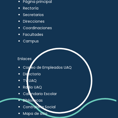
Página principal
Rectoría
Secretarios
Direcciones
Coordinaciones
Facultades
Campus
Enlaces
Correo de Empleados UAQ
Directorio
TV UAQ
Radio UAQ
Calendario Escolar
Bibliotecas
Contraloría Social
Mapa de sitio