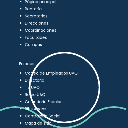
Página principal
Rectoría
Secretarios
Direcciones
Coordinaciones
Facultades
Campus
Enlaces
Correo de Empleados UAQ
Directorio
TV UAQ
Radio UAQ
Calendario Escolar
Bibliotecas
Contraloría Social
Mapa de sitio