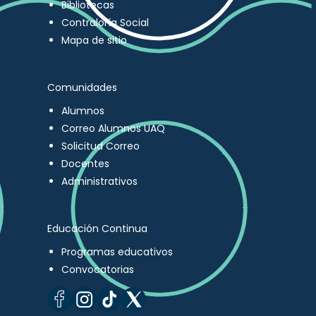
Bibliotecas
Contraloría Social
Mapa de sitio
Comunidades
Alumnos
Correo Alumnos UAQ
Solicitud Correo
Docentes
Administrativos
Educación Continua
Programas educativos
Convocatorias