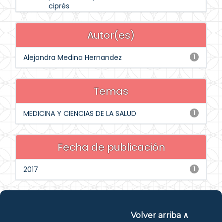
ciprés
Autor(es)
Alejandra Medina Hernandez
1
Temas
MEDICINA Y CIENCIAS DE LA SALUD
1
Fecha de publicación
2017
1
Volver arriba ∧