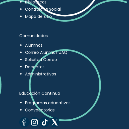
Bibliotecas
Contraloría Social
Mapa de sitio
Comunidades
Alumnos
Correo Alumnos UAQ
Solicitud Correo
Docentes
Administrativos
Educación Continua
Programas educativos
Convocatorias