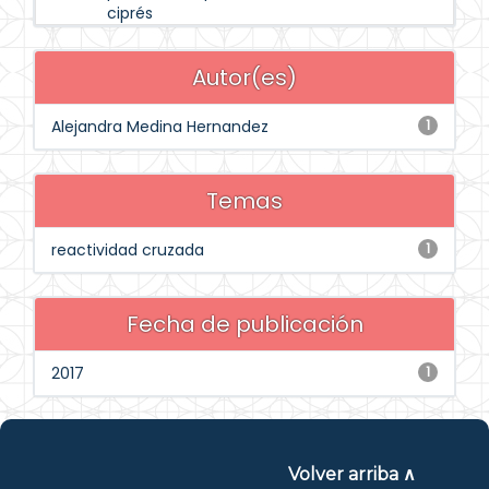
ciprés
Autor(es)
Alejandra Medina Hernandez
1
Temas
reactividad cruzada
1
Fecha de publicación
2017
1
Volver arriba ∧