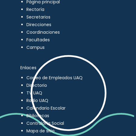
Página principal
Rectoría
Secretarios
Direcciones
Coordinaciones
Facultades
Campus
Enlaces
Correo de Empleados UAQ
Directorio
TV UAQ
Radio UAQ
Calendario Escolar
Bibliotecas
Contraloría Social
Mapa de sitio