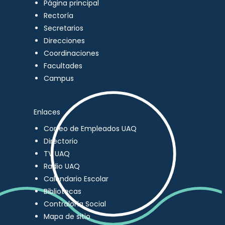
Página principal
Rectoría
Secretarios
Direcciones
Coordinaciones
Facultades
Campus
Enlaces
Correo de Empleados UAQ
Directorio
TV UAQ
Radio UAQ
Calendario Escolar
Bibliotecas
Contraloría Social
Mapa de sitio