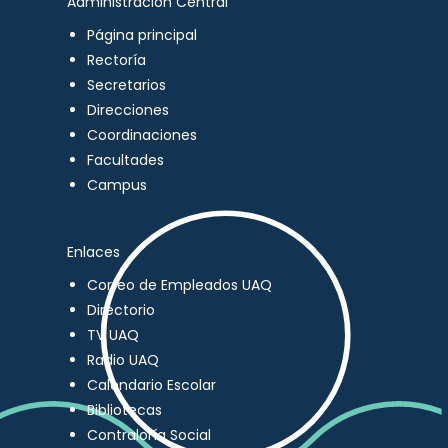
Administración Central
Página principal
Rectoría
Secretarios
Direcciones
Coordinaciones
Facultades
Campus
Enlaces
Correo de Empleados UAQ
Directorio
TV UAQ
Radio UAQ
Calendario Escolar
Bibliotecas
Contraloría Social