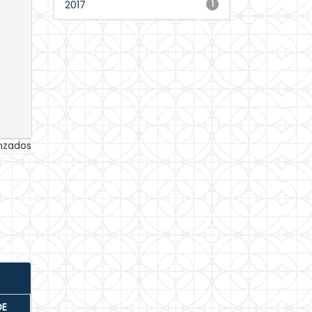
2017
1
anzados
DE