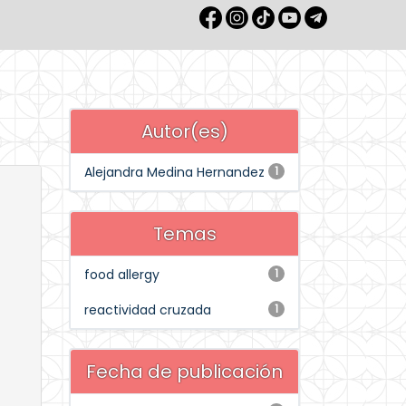
Autor(es)
Alejandra Medina Hernandez
1
Temas
food allergy
1
reactividad cruzada
1
Fecha de publicación