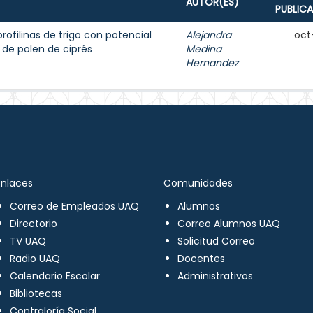
AUTOR(ES)
PUBLIC
rofilinas de trigo con potencial
Alejandra
oct
 de polen de ciprés
Medina
Hernandez
Enlaces
Comunidades
Correo de Empleados UAQ
Alumnos
Directorio
Correo Alumnos UAQ
TV UAQ
Solicitud Correo
Radio UAQ
Docentes
Calendario Escolar
Administrativos
Bibliotecas
Contraloría Social