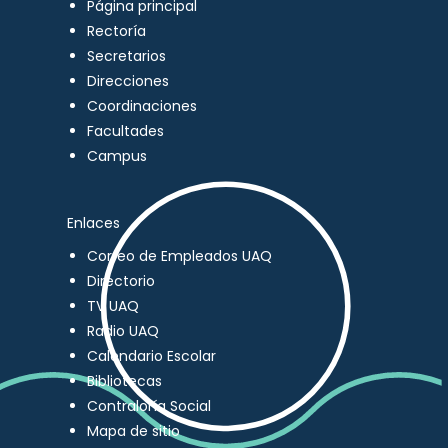
Página principal
Rectoría
Secretarios
Direcciones
Coordinaciones
Facultades
Campus
Enlaces
Correo de Empleados UAQ
Directorio
TV UAQ
Radio UAQ
Calendario Escolar
Bibliotecas
Contraloría Social
Mapa de sitio