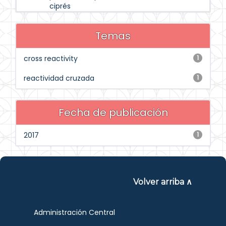
ciprés
Temas
cross reactivity
1
reactividad cruzada
1
Fecha de publicación
2017
1
Volver arriba ∧
Administración Central