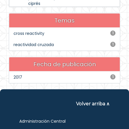
ciprés
Temas
cross reactivity
1
reactividad cruzada
1
Fecha de publicación
2017
1
Volver arriba ∧
Administración Central