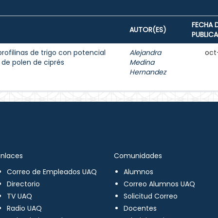
FECHA 
AUTOR(ES)
PUBLIC
rofilinas de trigo con potencial
Alejandra
oct
 de polen de ciprés
Medina
Hernandez
Enlaces
Comunidades
Correo de Empleados UAQ
Alumnos
Directorio
Correo Alumnos UAQ
TV UAQ
Solicitud Correo
Radio UAQ
Docentes