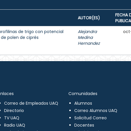
FECHA 
AUTOR(ES)
PUBLIC
rofilinas de trigo con potencial
Alejandra
oct
 de polen de ciprés
Medina
Hernandez
Enlaces
Comunidades
Correo de Empleados UAQ
Alumnos
Directorio
Correo Alumnos UAQ
TV UAQ
Solicitud Correo
Radio UAQ
Docentes