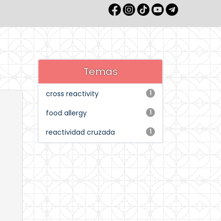
Temas
cross reactivity
1
food allergy
1
reactividad cruzada
1