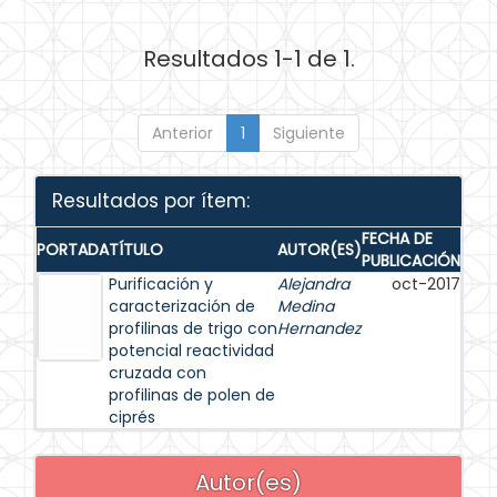
Resultados 1-1 de 1.
Anterior
1
Siguiente
Resultados por ítem:
FECHA DE
PORTADA
TÍTULO
AUTOR(ES)
PUBLICACIÓN
Purificación y
Alejandra
oct-2017
caracterización de
Medina
profilinas de trigo con
Hernandez
potencial reactividad
cruzada con
profilinas de polen de
ciprés
Autor(es)