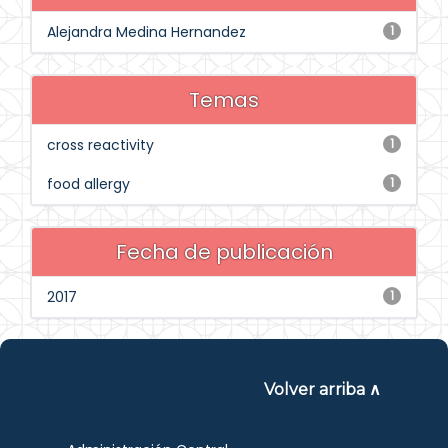
Alejandra Medina Hernandez
1
Temas
cross reactivity
1
food allergy
1
Fecha de publicación
2017
1
Volver arriba ∧