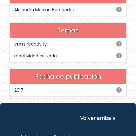
Alejandra Medina Hernandez
1
Temas
cross reactivity
1
reactividad cruzada
1
Fecha de publicación
2017
1
Volver arriba ∧