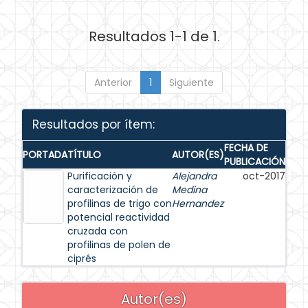
Resultados 1-1 de 1.
Anterior
1
Siguiente
Resultados por ítem:
FECHA DE
PORTADA
TÍTULO
AUTOR(ES)
PUBLICACIÓN
Purificación y
Alejandra
oct-2017
caracterización de
Medina
profilinas de trigo con
Hernandez
potencial reactividad
cruzada con
profilinas de polen de
ciprés
Autor(es)