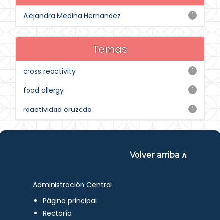
Alejandra Medina Hernandez
1
Temas
cross reactivity
1
food allergy
1
reactividad cruzada
1
Volver arriba ∧
Administración Central
Página principal
Rectoría