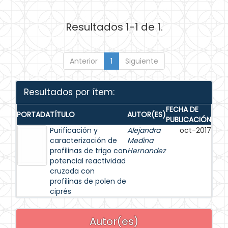
Resultados 1-1 de 1.
Anterior
1
Siguiente
Resultados por ítem:
FECHA DE
PORTADA
TÍTULO
AUTOR(ES)
PUBLICACIÓN
Purificación y
Alejandra
oct-2017
caracterización de
Medina
profilinas de trigo con
Hernandez
potencial reactividad
cruzada con
profilinas de polen de
ciprés
Autor(es)