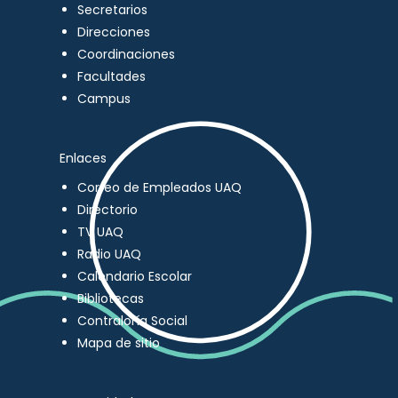
Secretarios
Direcciones
Coordinaciones
Facultades
Campus
Enlaces
Correo de Empleados UAQ
Directorio
TV UAQ
Radio UAQ
Calendario Escolar
Bibliotecas
Contraloría Social
Mapa de sitio