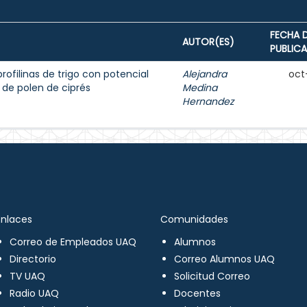
FECHA 
AUTOR(ES)
PUBLIC
rofilinas de trigo con potencial
Alejandra
oct
 de polen de ciprés
Medina
Hernandez
Enlaces
Comunidades
Correo de Empleados UAQ
Alumnos
Directorio
Correo Alumnos UAQ
TV UAQ
Solicitud Correo
Radio UAQ
Docentes