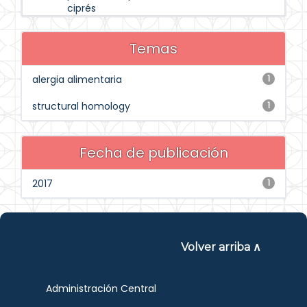
ciprés
Temas
alergia alimentaria
1
structural homology
1
Fecha de publicación
2017
1
Volver arriba ∧
Administración Central