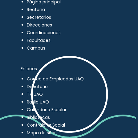
Página principal
Rectoría
Secretarios
Direcciones
Coordinaciones
Facultades
Campus
Enlaces
Correo de Empleados UAQ
Directorio
TV UAQ
Radio UAQ
Calendario Escolar
Bibliotecas
Contraloría Social
Mapa de sitio