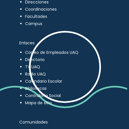
Direcciones
Coordinaciones
Facultades
Campus
Enlaces
Correo de Empleados UAQ
Directorio
TV UAQ
Radio UAQ
Calendario Escolar
Bibliotecas
Contraloría Social
Mapa de sitio
Comunidades