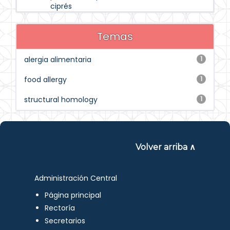
ciprés
Temas
alergia alimentaria
1
food allergy
1
structural homology
1
Volver arriba ∧
Administración Central
Página principal
Rectoría
Secretarios