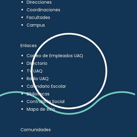
Direcciones
Coordinaciones
Facultades
Campus
Enlaces
Correo de Empleados UAQ
Directorio
TV UAQ
Radio UAQ
Calendario Escolar
Bibliotecas
Contraloría Social
Mapa de sitio
Comunidades