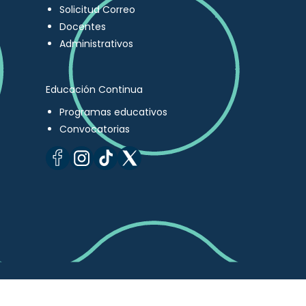
Solicitud Correo
Docentes
Administrativos
Educación Continua
Programas educativos
Convocatorias