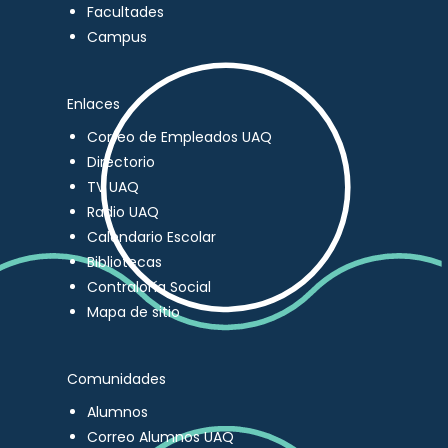
Facultades
Campus
Enlaces
Correo de Empleados UAQ
Directorio
TV UAQ
Radio UAQ
Calendario Escolar
Bibliotecas
Contraloría Social
Mapa de sitio
Comunidades
Alumnos
Correo Alumnos UAQ