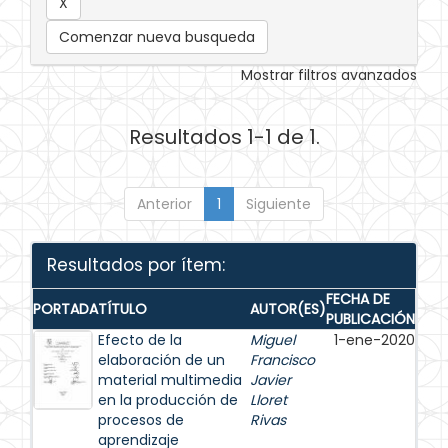
Comenzar nueva busqueda
Mostrar filtros avanzados
Resultados 1-1 de 1.
Anterior
1
Siguiente
Resultados por ítem:
FECHA DE
PORTADA
TÍTULO
AUTOR(ES)
PUBLICACIÓN
Efecto de la
Miguel
1-ene-2020
elaboración de un
Francisco
material multimedia
Javier
en la producción de
Lloret
procesos de
Rivas
aprendizaje