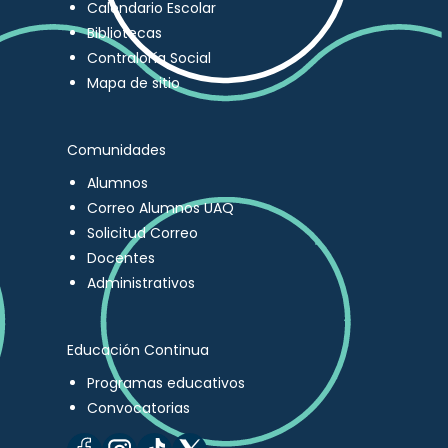
Calendario Escolar
Bibliotecas
Contraloría Social
Mapa de sitio
Comunidades
Alumnos
Correo Alumnos UAQ
Solicitud Correo
Docentes
Administrativos
Educación Continua
Programas educativos
Convocatorias