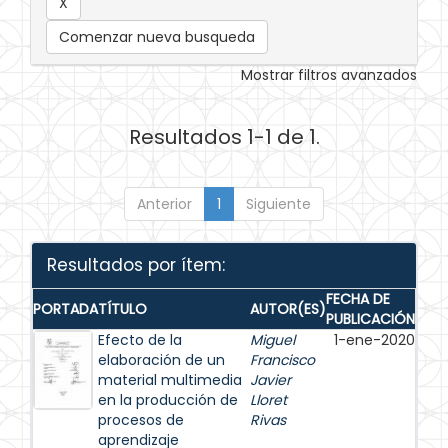
Comenzar nueva busqueda
Mostrar filtros avanzados
Resultados 1-1 de 1.
Anterior
1
Siguiente
Resultados por ítem:
FECHA DE
PORTADA
TÍTULO
AUTOR(ES)
PUBLICACIÓN
Efecto de la
Miguel
1-ene-2020
elaboración de un
Francisco
material multimedia
Javier
en la producción de
Lloret
procesos de
Rivas
aprendizaje