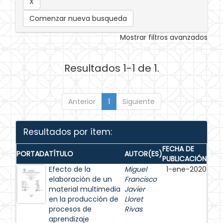
Comenzar nueva busqueda
Mostrar filtros avanzados
Resultados 1-1 de 1.
Anterior
1
Siguiente
Resultados por ítem:
FECHA DE
PORTADA
TÍTULO
AUTOR(ES)
PUBLICACIÓN
Efecto de la
Miguel
1-ene-2020
elaboración de un
Francisco
material multimedia
Javier
en la producción de
Lloret
procesos de
Rivas
aprendizaje