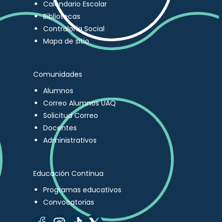
Calendario Escolar
Bibliotecas
Contraloría Social
Mapa de sitio
Comunidades
Alumnos
Correo Alumnos UAQ
Solicitud Correo
Docentes
Administrativos
Educación Continua
Programas educativos
Convocatorias