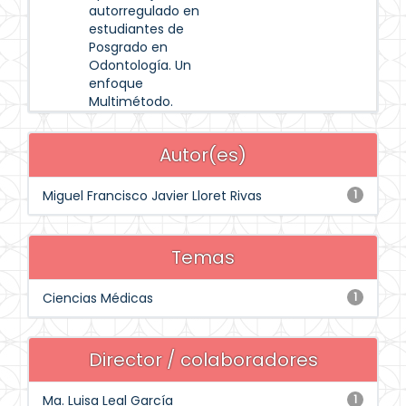
autorregulado en
estudiantes de
Posgrado en
Odontología. Un
enfoque
Multimétodo.
Autor(es)
Miguel Francisco Javier Lloret Rivas
1
Temas
Ciencias Médicas
1
Director / colaboradores
Ma. Luisa Leal García
1