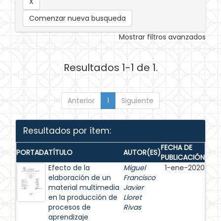
Comenzar nueva busqueda
Mostrar filtros avanzados
Resultados 1-1 de 1.
Anterior
1
Siguiente
Resultados por ítem:
FECHA DE
PORTADA
TÍTULO
AUTOR(ES)
PUBLICACIÓN
Efecto de la
Miguel
1-ene-2020
elaboración de un
Francisco
material multimedia
Javier
en la producción de
Lloret
procesos de
Rivas
aprendizaje