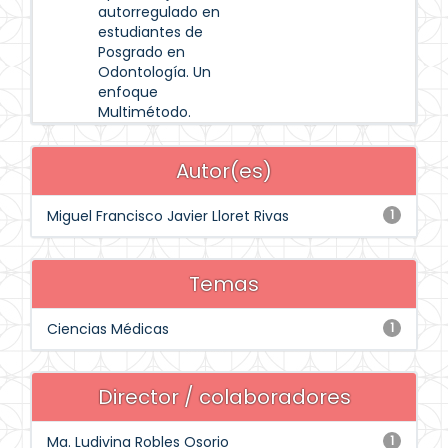
autorregulado en
estudiantes de
Posgrado en
Odontología. Un
enfoque
Multimétodo.
Autor(es)
Miguel Francisco Javier Lloret Rivas
1
Temas
Ciencias Médicas
1
Director / colaboradores
Ma. Ludivina Robles Osorio
1