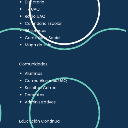
Directorio
TV UAQ
Radio UAQ
Calendario Escolar
Bibliotecas
Contraloría Social
Mapa de sitio
Comunidades
Alumnos
Correo Alumnos UAQ
Solicitud Correo
Docentes
Administrativos
Educación Continua