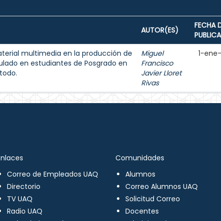
FECHA 
AUTOR(ES)
PUBLIC
aterial multimedia en la producción de
Miguel
1-ene
ulado en estudiantes de Posgrado en
Francisco
todo.
Javier Lloret
Rivas
Enlaces
Comunidades
Correo de Empleados UAQ
Alumnos
Directorio
Correo Alumnos UAQ
TV UAQ
Solicitud Correo
Radio UAQ
Docentes