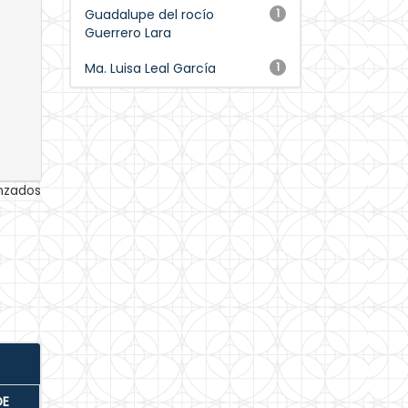
Guadalupe del rocío
1
Guerrero Lara
Ma. Luisa Leal García
1
anzados
DE