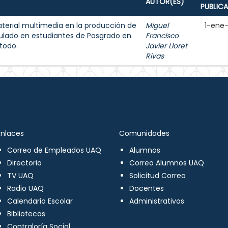
AUTOR(ES)
PUBLIC
aterial multimedia en la producción de
Miguel
1-ene
ulado en estudiantes de Posgrado en
Francisco
todo.
Javier Lloret
Rivas
Enlaces
Comunidades
Correo de Empleados UAQ
Alumnos
Directorio
Correo Alumnos UAQ
TV UAQ
Solicitud Correo
Radio UAQ
Docentes
Calendario Escolar
Administrativos
Bibliotecas
Contraloría Social