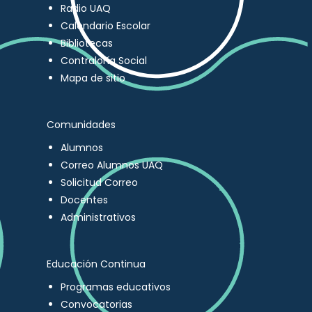
Radio UAQ
Calendario Escolar
Bibliotecas
Contraloría Social
Mapa de sitio
Comunidades
Alumnos
Correo Alumnos UAQ
Solicitud Correo
Docentes
Administrativos
Educación Continua
Programas educativos
Convocatorias