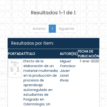
Resultados 1-1 de 1.
Anterior
1
Siguiente
Resultados por ítem:
FECHA DE
PORTADA
TÍTULO
AUTOR(ES)
PUBLICACIÓN
Efecto de la
Miguel
1-ene-2020
elaboración de un
Francisco
material multimedia
Javier
en la producción de
Lloret
procesos de
Rivas
aprendizaje
autorregulado en
estudiantes de
Posgrado en
Odontología. Un