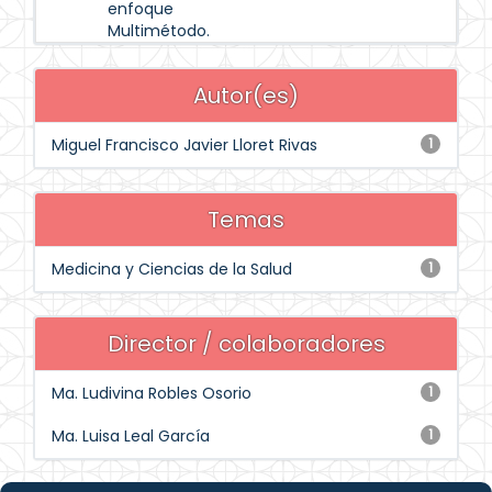
enfoque
Multimétodo.
Autor(es)
Miguel Francisco Javier Lloret Rivas
1
Temas
Medicina y Ciencias de la Salud
1
Director / colaboradores
Ma. Ludivina Robles Osorio
1
Ma. Luisa Leal García
1