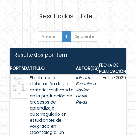
Resultados 1-1 de 1.
Anterior
1
Siguiente
Resultados por ítem:
FECHA DE
PORTADA
TÍTULO
AUTOR(ES)
PUBLICACIÓN
Efecto de la
Miguel
1-ene-2020
elaboración de un
Francisco
material multimedia
Javier
en la producción de
Lloret
procesos de
Rivas
aprendizaje
autorregulado en
estudiantes de
Posgrado en
Odontología. Un