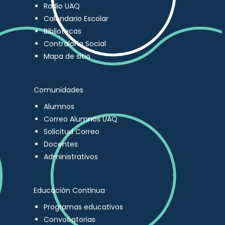
Radio UAQ
Calendario Escolar
Bibliotecas
Contraloría Social
Mapa de sitio
Comunidades
Alumnos
Correo Alumnos UAQ
Solicitud Correo
Docentes
Administrativos
Educación Continua
Programas educativos
Convocatorias