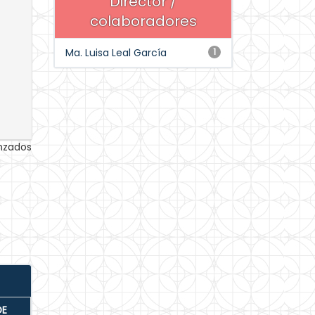
Director /
colaboradores
Ma. Luisa Leal García
1
anzados
DE