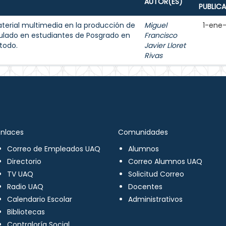
AUTOR(ES)
PUBLIC
aterial multimedia en la producción de
Miguel
1-ene
ulado en estudiantes de Posgrado en
Francisco
todo.
Javier Lloret
Rivas
Enlaces
Comunidades
Correo de Empleados UAQ
Alumnos
Directorio
Correo Alumnos UAQ
TV UAQ
Solicitud Correo
Radio UAQ
Docentes
Calendario Escolar
Administrativos
Bibliotecas
Contraloría Social