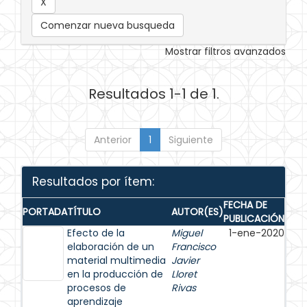
Comenzar nueva busqueda
Mostrar filtros avanzados
Resultados 1-1 de 1.
Anterior
1
Siguiente
Resultados por ítem:
FECHA DE
PORTADA
TÍTULO
AUTOR(ES)
PUBLICACIÓN
Efecto de la
Miguel
1-ene-2020
elaboración de un
Francisco
material multimedia
Javier
en la producción de
Lloret
procesos de
Rivas
aprendizaje