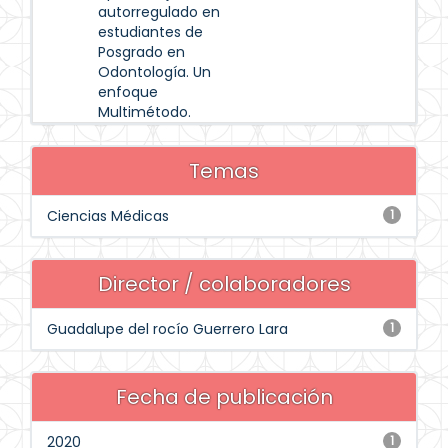
autorregulado en
estudiantes de
Posgrado en
Odontología. Un
enfoque
Multimétodo.
Temas
Ciencias Médicas
1
Director / colaboradores
Guadalupe del rocío Guerrero Lara
1
Fecha de publicación
2020
1