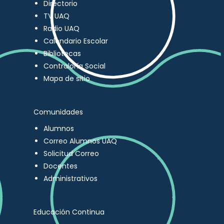
Directorio
TV UAQ
Radio UAQ
Calendario Escolar
Bibliotecas
Contraloría Social
Mapa de sitio
Comunidades
Alumnos
Correo Alumnos UAQ
Solicitud Correo
Docentes
Administrativos
Educación Continua