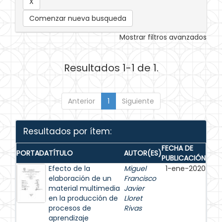
Comenzar nueva busqueda
Mostrar filtros avanzados
Resultados 1-1 de 1.
Anterior
1
Siguiente
Resultados por ítem:
FECHA DE
PORTADA
TÍTULO
AUTOR(ES)
PUBLICACIÓN
Efecto de la
Miguel
1-ene-2020
elaboración de un
Francisco
material multimedia
Javier
en la producción de
Lloret
procesos de
Rivas
aprendizaje