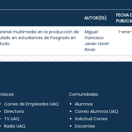
FECHA 
AUTOR(ES)
PUBLIC
aterial multimedia en la producción de
Miguel
1-ene
ulado en estudiantes de Posgrado en
Francisco
todo.
Javier Lloret
Rivas
Enlaces
Comunidades
Correo de Empleados UAQ
Alumnos
Directorio
Correo Alumnos UAQ
TV UAQ
Solicitud Correo
Radio UAQ
Docentes