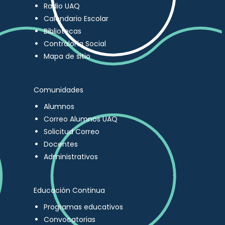
Radio UAQ
Calendario Escolar
Bibliotecas
Contraloría Social
Mapa de sitio
Comunidades
Alumnos
Correo Alumnos UAQ
Solicitud Correo
Docentes
Administrativos
Educación Continua
Programas educativos
Convocatorias