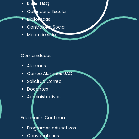
Radio UAQ
Calendario Escolar
Bibliotecas
Contraloría Social
Mapa de sitio
Comunidades
Alumnos
Correo Alumnos UAQ
Solicitud Correo
Docentes
Administrativos
Educación Continua
Programas educativos
Convocatorias