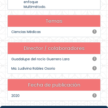
enfoque
Multimétodo.
Temas
Ciencias Médicas
1
Director / colaboradores
Guadalupe del rocío Guerrero Lara
1
Ma. Ludivina Robles Osorio
1
Fecha de publicación
2020
1