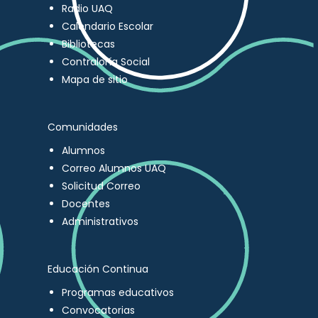
Radio UAQ
Calendario Escolar
Bibliotecas
Contraloría Social
Mapa de sitio
Comunidades
Alumnos
Correo Alumnos UAQ
Solicitud Correo
Docentes
Administrativos
Educación Continua
Programas educativos
Convocatorias