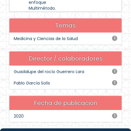
enfoque
Multimétodo.
Temas
Medicina y Ciencias de la Salud
1
Director / colaboradores
Guadalupe del rocío Guerrero Lara
1
Pablo García Solís
1
Fecha de publicación
2020
1