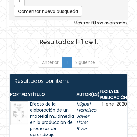
Comenzar nueva busqueda
Mostrar filtros avanzados
Resultados 1-1 de 1.
Anterior
1
Siguiente
Resultados por ítem:
FECHA DE
PORTADA
TÍTULO
AUTOR(ES)
PUBLICACIÓN
Efecto de la
Miguel
1-ene-2020
elaboración de un
Francisco
material multimedia
Javier
en la producción de
Lloret
procesos de
Rivas
aprendizaje