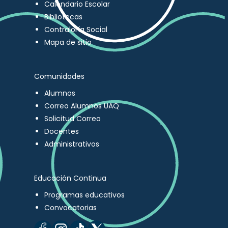
Calendario Escolar
Bibliotecas
Contraloría Social
Mapa de sitio
Comunidades
Alumnos
Correo Alumnos UAQ
Solicitud Correo
Docentes
Administrativos
Educación Continua
Programas educativos
Convocatorias