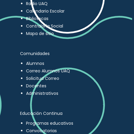
Radio UAQ
Calendario Escolar
Bibliotecas
Contraloría Social
Mapa de sitio
Comunidades
Alumnos
Correo Alumnos UAQ
Solicitud Correo
Docentes
Administrativos
Educación Continua
Programas educativos
Convocatorias