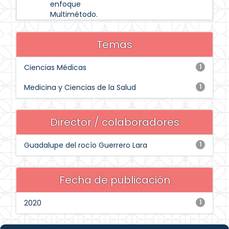
enfoque
Multimétodo.
Temas
Ciencias Médicas
1
Medicina y Ciencias de la Salud
1
Director / colaboradores
Guadalupe del rocío Guerrero Lara
1
Fecha de publicación
2020
1