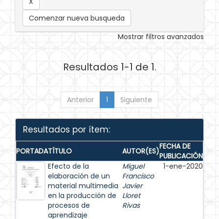
Comenzar nueva busqueda
Mostrar filtros avanzados
Resultados 1-1 de 1.
Anterior
1
Siguiente
Resultados por ítem:
FECHA DE
PORTADA
TÍTULO
AUTOR(ES)
PUBLICACIÓN
Efecto de la
Miguel
1-ene-2020
elaboración de un
Francisco
material multimedia
Javier
en la producción de
Lloret
procesos de
Rivas
aprendizaje