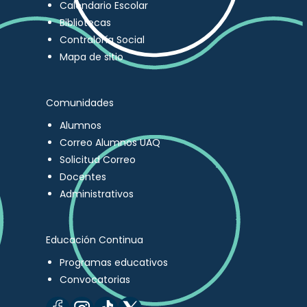
Calendario Escolar
Bibliotecas
Contraloría Social
Mapa de sitio
Comunidades
Alumnos
Correo Alumnos UAQ
Solicitud Correo
Docentes
Administrativos
Educación Continua
Programas educativos
Convocatorias