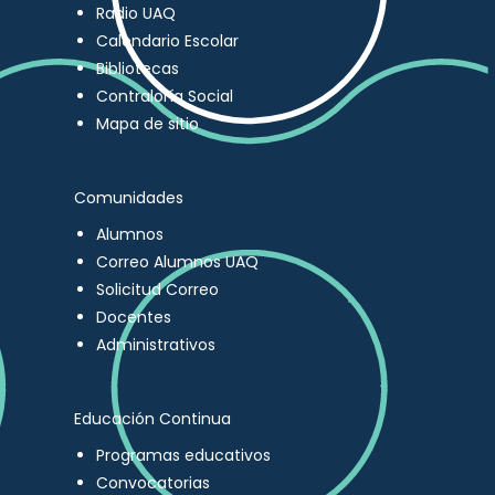
Radio UAQ
Calendario Escolar
Bibliotecas
Contraloría Social
Mapa de sitio
Comunidades
Alumnos
Correo Alumnos UAQ
Solicitud Correo
Docentes
Administrativos
Educación Continua
Programas educativos
Convocatorias