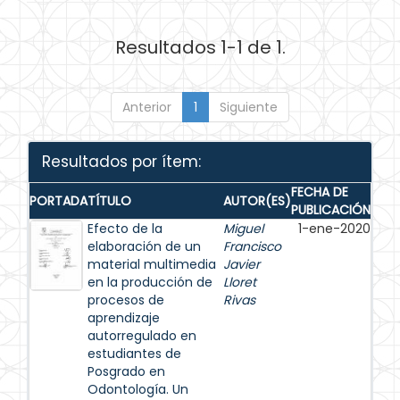
Resultados 1-1 de 1.
Anterior
1
Siguiente
Resultados por ítem:
FECHA DE
PORTADA
TÍTULO
AUTOR(ES)
PUBLICACIÓN
Efecto de la
Miguel
1-ene-2020
elaboración de un
Francisco
material multimedia
Javier
en la producción de
Lloret
procesos de
Rivas
aprendizaje
autorregulado en
estudiantes de
Posgrado en
Odontología. Un