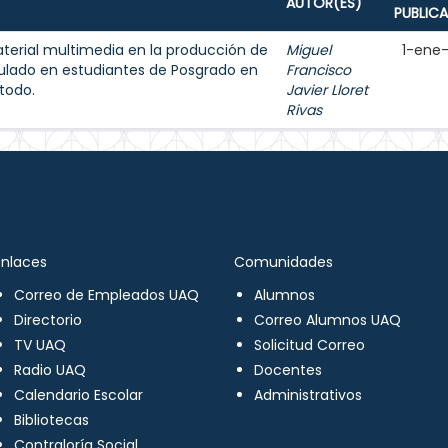
AUTOR(ES)
PUBLIC
aterial multimedia en la producción de
Miguel
1-ene
ulado en estudiantes de Posgrado en
Francisco
todo.
Javier Lloret
Rivas
Enlaces
Comunidades
Correo de Empleados UAQ
Alumnos
Directorio
Correo Alumnos UAQ
TV UAQ
Solicitud Correo
Radio UAQ
Docentes
Calendario Escolar
Administrativos
Bibliotecas
Contraloría Social