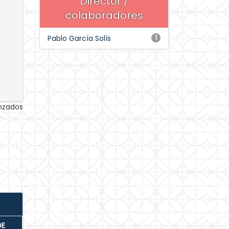
Director /
colaboradores
Pablo García Solís
1
anzados
DE