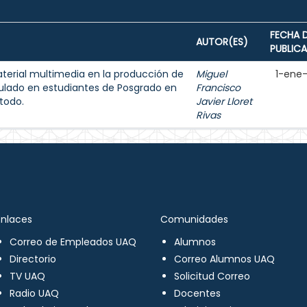
FECHA 
AUTOR(ES)
PUBLIC
aterial multimedia en la producción de
Miguel
1-ene
ulado en estudiantes de Posgrado en
Francisco
todo.
Javier Lloret
Rivas
Enlaces
Comunidades
Correo de Empleados UAQ
Alumnos
Directorio
Correo Alumnos UAQ
TV UAQ
Solicitud Correo
Radio UAQ
Docentes