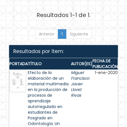
Resultados 1-1 de 1.
Anterior
1
Siguiente
Resultados por ítem:
FECHA DE
PORTADA
TÍTULO
AUTOR(ES)
PUBLICACIÓN
Efecto de la
Miguel
1-ene-2020
elaboración de un
Francisco
material multimedia
Javier
en la producción de
Lloret
procesos de
Rivas
aprendizaje
autorregulado en
estudiantes de
Posgrado en
Odontología. Un