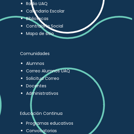
Radio UAQ
Calendario Escolar
Bibliotecas
Contraloría Social
Mapa de sitio
Comunidades
Alumnos
Correo Alumnos UAQ
Solicitud Correo
Docentes
Administrativos
Educación Continua
Programas educativos
Convocatorias