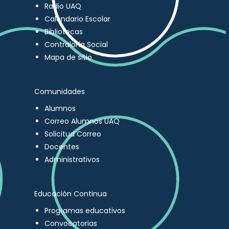
Radio UAQ
Calendario Escolar
Bibliotecas
Contraloría Social
Mapa de sitio
Comunidades
Alumnos
Correo Alumnos UAQ
Solicitud Correo
Docentes
Administrativos
Educación Continua
Programas educativos
Convocatorias