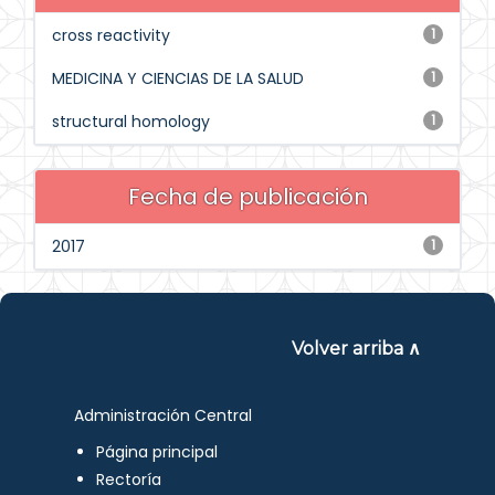
cross reactivity
1
MEDICINA Y CIENCIAS DE LA SALUD
1
structural homology
1
Fecha de publicación
2017
1
Volver arriba ∧
Administración Central
Página principal
Rectoría