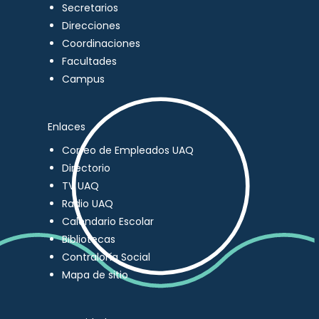
Secretarios
Direcciones
Coordinaciones
Facultades
Campus
Enlaces
Correo de Empleados UAQ
Directorio
TV UAQ
Radio UAQ
Calendario Escolar
Bibliotecas
Contraloría Social
Mapa de sitio