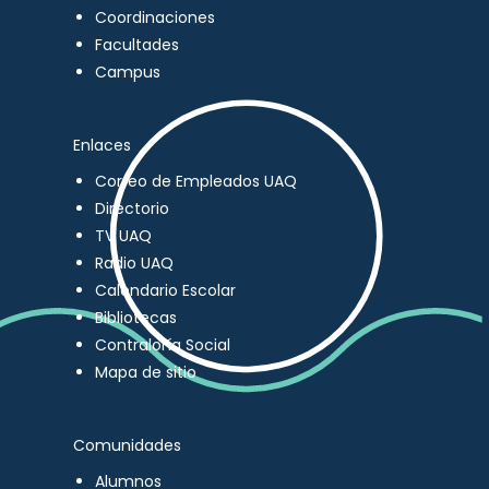
Coordinaciones
Facultades
Campus
Enlaces
Correo de Empleados UAQ
Directorio
TV UAQ
Radio UAQ
Calendario Escolar
Bibliotecas
Contraloría Social
Mapa de sitio
Comunidades
Alumnos