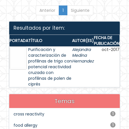
Anterior
1
Siguiente
Resultados por ítem:
FECHA DE
PORTADA
TÍTULO
AUTOR(ES)
PUBLICACIÓN
Purificación y
Alejandra
oct-2017
caracterización de
Medina
profilinas de trigo con
Hernandez
potencial reactividad
cruzada con
profilinas de polen de
ciprés
Temas
cross reactivity
1
food allergy
1