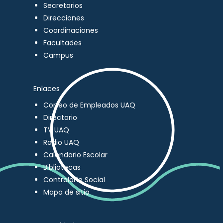
Secretarios
Direcciones
Coordinaciones
Facultades
Campus
Enlaces
Correo de Empleados UAQ
Directorio
TV UAQ
Radio UAQ
Calendario Escolar
Bibliotecas
Contraloría Social
Mapa de sitio