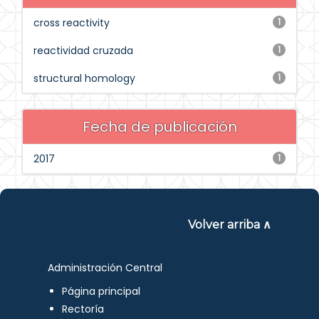
cross reactivity
1
reactividad cruzada
1
structural homology
1
Fecha de publicación
2017
1
Volver arriba ∧
Administración Central
Página principal
Rectoría