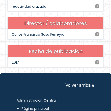
reactividad cruzada
1
Director / colaboradores
Carlos Francisco Sosa Ferreyra
1
Fecha de publicación
2017
1
Volver arriba ∧
Administración Central
Página principal