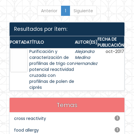
Anterior
1
Siguiente
Resultados por ítem:
FECHA DE
PORTADA
TÍTULO
AUTOR(ES)
PUBLICACIÓN
Purificación y
Alejandra
oct-2017
caracterización de
Medina
profilinas de trigo con
Hernandez
potencial reactividad
cruzada con
profilinas de polen de
ciprés
Temas
cross reactivity
1
food allergy
1