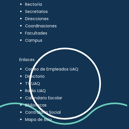
Rectoría
Secretarios
Direcciones
Coordinaciones
Facultades
Campus
Enlaces
Correo de Empleados UAQ
Directorio
TV UAQ
Radio UAQ
Calendario Escolar
Bibliotecas
Contraloría Social
Mapa de sitio